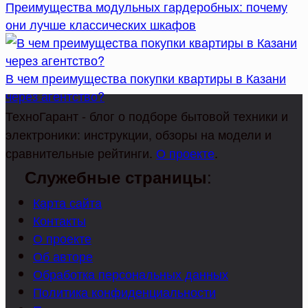
Преимущества модульных гардеробных: почему
они лучше классических шкафов
В чем преимущества покупки квартиры в Казани
через агентство?
ТехноГарант - блог о подборе бытовой техники и
электроники: инструкции, обзоры на модели и
сравнительные рейтинги.
О проекте
.
:
Служебные страницы
Карта сайта
Контакты
О проекте
Об авторе
Обработка персональных данных
Политика конфиденциальности