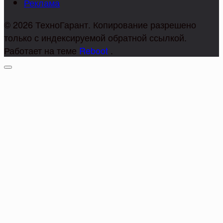
Реклама
© 2026 ТехноГарант. Копирование разрешено
только с индексируемой обратной ссылкой.
Работает на теме
Reboot
.