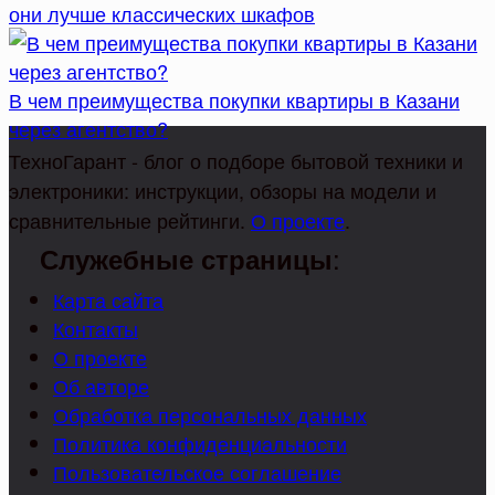
они лучше классических шкафов
В чем преимущества покупки квартиры в Казани
через агентство?
ТехноГарант - блог о подборе бытовой техники и
электроники: инструкции, обзоры на модели и
сравнительные рейтинги.
О проекте
.
:
Служебные страницы
Карта сайта
Контакты
О проекте
Об авторе
Обработка персональных данных
Политика конфиденциальности
Пользовательское соглашение