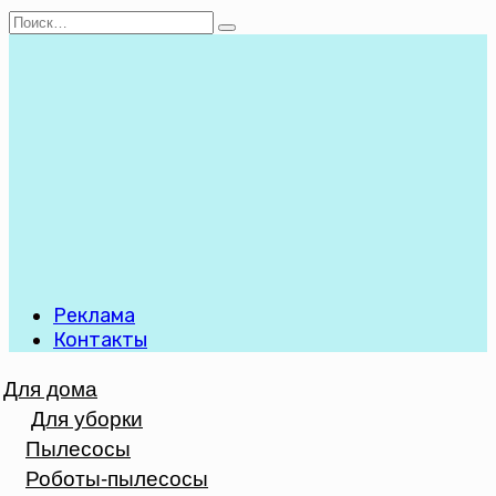
Перейти
Search
к
for:
содержанию
Реклама
Контакты
Для дома
Для уборки
Пылесосы
Роботы-пылесосы