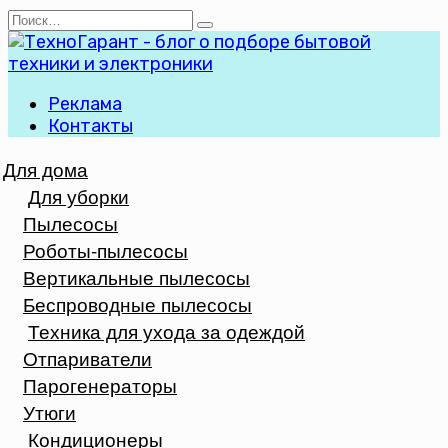
Перейти
Search
к
for:
содержанию
Реклама
Контакты
Для дома
Для уборки
Пылесосы
Роботы-пылесосы
Вертикальные пылесосы
Беспроводные пылесосы
Техника для ухода за одеждой
Отпариватели
Парогенераторы
Утюги
Кондиционеры