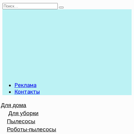
Перейти
Search
к
for:
содержанию
Реклама
Контакты
Для дома
Для уборки
Пылесосы
Роботы-пылесосы