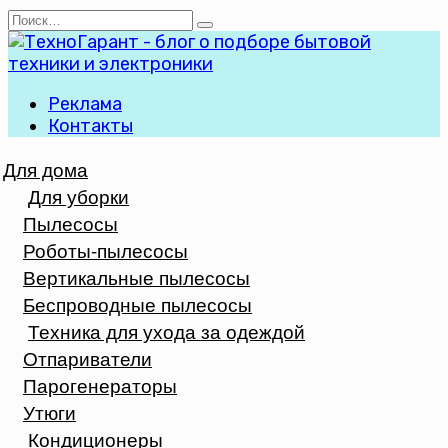
Перейти
Search
к
for:
содержанию
Реклама
Контакты
Для дома
Для уборки
Пылесосы
Роботы-пылесосы
Вертикальные пылесосы
Беспроводные пылесосы
Техника для ухода за одеждой
Отпариватели
Парогенераторы
Утюги
Кондиционеры