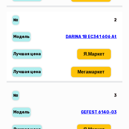
2
DARINA 1B EC341 606 At
Я.Маркет
Мегамаркет
3
GEFEST 6140-03