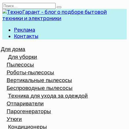
Перейти
Search
к
for:
содержанию
Реклама
Контакты
Для дома
Для уборки
Пылесосы
Роботы-пылесосы
Вертикальные пылесосы
Беспроводные пылесосы
Техника для ухода за одеждой
Отпариватели
Парогенераторы
Утюги
Кондиционеры