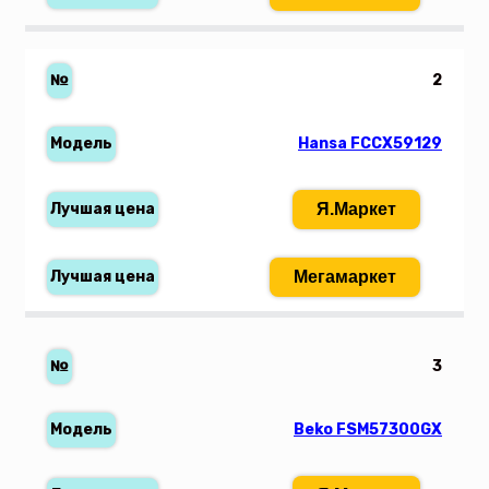
2
Hansa FCCX59129
Я.Маркет
Мегамаркет
3
Beko FSM57300GX