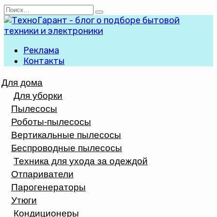
Перейти
Search
к
for:
содержанию
Реклама
Контакты
Для дома
Для уборки
Пылесосы
Роботы-пылесосы
Вертикальные пылесосы
Беспроводные пылесосы
Техника для ухода за одеждой
Отпариватели
Парогенераторы
Утюги
Кондиционеры