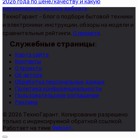
2026 года по цене/качеству и какую
двухкамерную модель выбрать
ТехноГарант - блог о подборе бытовой техники
и электроники: инструкции, обзоры на модели и
сравнительные рейтинги.
О проекте
.
Служебные страницы
:
Карта сайта
Контакты
О проекте
Об авторе
Обработка персональных данных
Политика конфиденциальности
Пользовательское соглашение
Реклама
© 2026 ТехноГарант. Копирование разрешено
только с индексируемой обратной ссылкой.
Работает на теме
Reboot
.