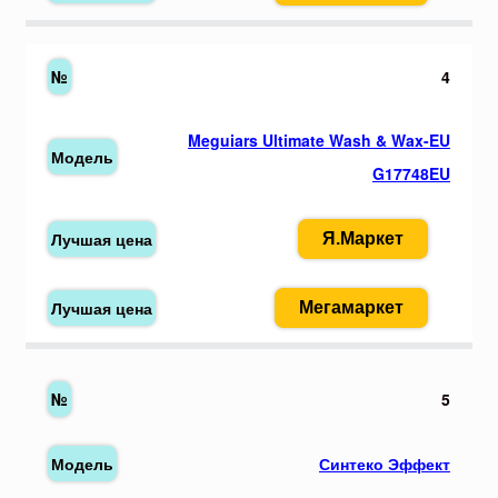
4
Meguiars Ultimate Wash & Wax-EU
G17748EU
Я.Маркет
Мегамаркет
5
Синтеко Эффект