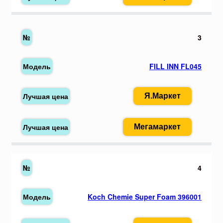
3
FILL INN FL045
Я.Маркет
Мегамаркет
4
Koch Chemie Super Foam 396001