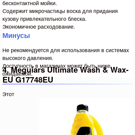
бесконтактной мойки.
Содержит микрочастицы воска для придания
кузову привлекательного блеска.
Экономичное расходование.
Минусы
Не рекомендуется для использования в системах
высокого давления.
Доступность в магазинах может быть ниже
4. Meguiars Ultimate Wash & Wax-
ожидаемой.
EU G17748EU
Этот