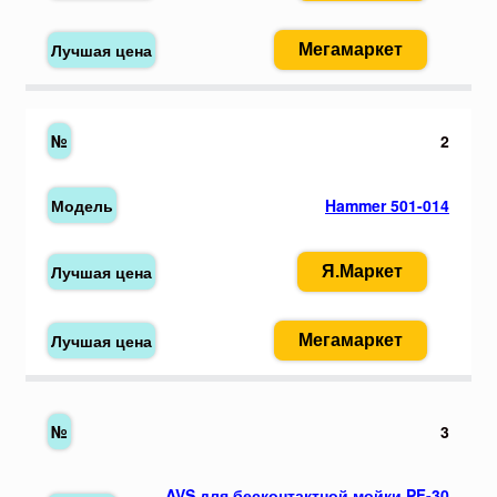
Мегамаркет
2
Hammer 501-014
Я.Маркет
Мегамаркет
3
AVS для бесконтактной мойки PF-30