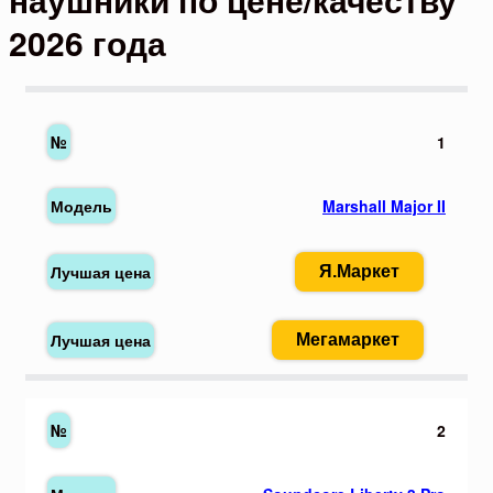
2026 года
1
Marshall Major II
Я.Маркет
Мегамаркет
2