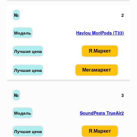
2
Haylou MoriPods (T33)
Я.Маркет
Мегамаркет
3
SoundPeats TrueAir2
Я.Маркет