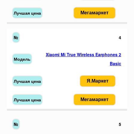
Мегамаркет
4
Xiaomi Mi True Wireless Earphones 2
Basic
Я.Маркет
Мегамаркет
5