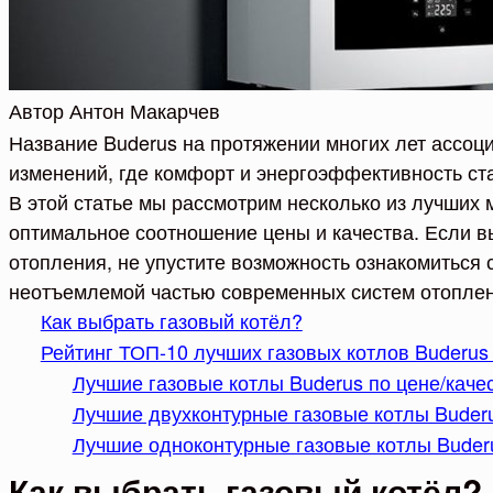
Автор
Антон Макарчев
Название Buderus на протяжении многих лет ассоц
изменений, где комфорт и энергоэффективность с
В этой статье мы рассмотрим несколько из лучших
оптимальное соотношение цены и качества. Если в
отопления, не упустите возможность ознакомиться 
неотъемлемой частью современных систем отоплен
Как выбрать газовый котёл?
Рейтинг ТОП-10 лучших газовых котлов Buderus 
Лучшие газовые котлы Buderus по цене/качес
Лучшие двухконтурные газовые котлы Buder
Лучшие одноконтурные газовые котлы Buder
Как выбрать газовый котёл?