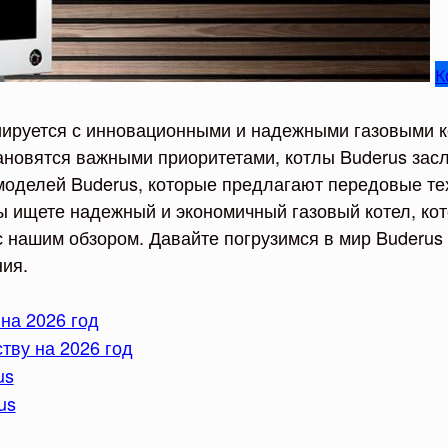
К
иируется с инновационными и надежными газовыми к
тановятся важными приоритетами, котлы Buderus за
 моделей Buderus, которые предлагают передовые те
ы ищете надежный и экономичный газовый котел, ко
с нашим обзором. Давайте погрузимся в мир Buderus
ия.
на 2026 год
тву на 2026 год
us
us