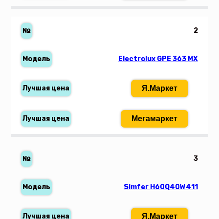
2
Electrolux GPE 363 MX
Я.Маркет
Мегамаркет
3
Simfer H60Q40W411
Я.Маркет