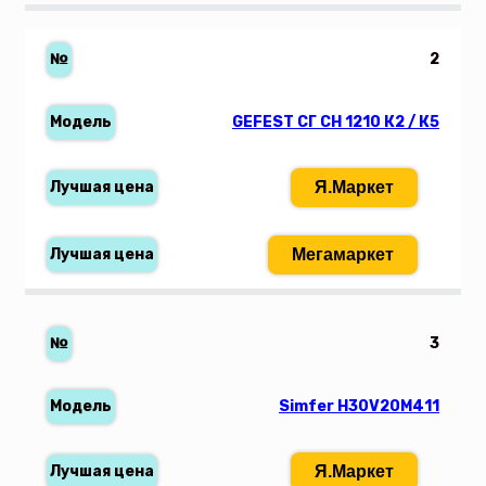
2
GEFEST СГ СН 1210 К2 / К5
Я.Маркет
Мегамаркет
3
Simfer H30V20M411
Я.Маркет