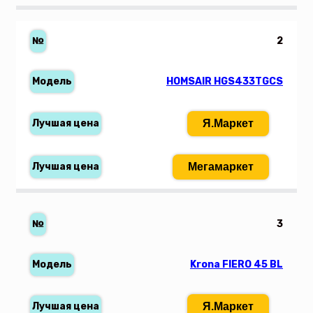
2
HOMSAIR HGS433TGCS
Я.Маркет
Мегамаркет
3
Krona FIERO 45 BL
Я.Маркет