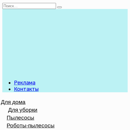
Перейти
Search
к
for:
содержанию
Реклама
Контакты
Для дома
Для уборки
Пылесосы
Роботы-пылесосы