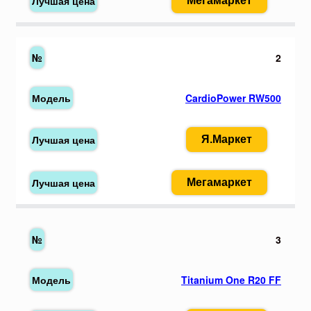
Мегамаркет
2
CardioPower RW500
Я.Маркет
Мегамаркет
3
Titanium One R20 FF