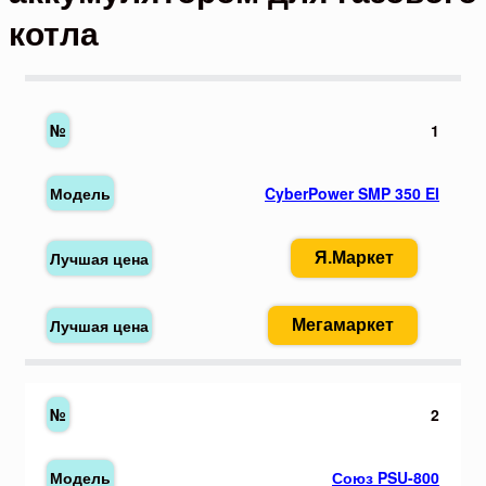
котла
1
CyberPower SMP 350 EI
Я.Маркет
Мегамаркет
2
Союз PSU-800