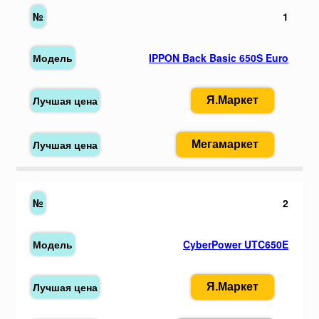
1
IPPON Back Basic 650S Euro
Я.Маркет
Мегамаркет
2
CyberPower UTC650E
Я.Маркет