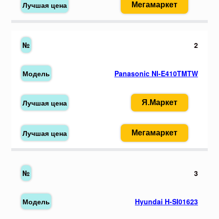
Мегамаркет
2
Panasonic NI-E410TMTW
Я.Маркет
Мегамаркет
3
Hyundai H-SI01623