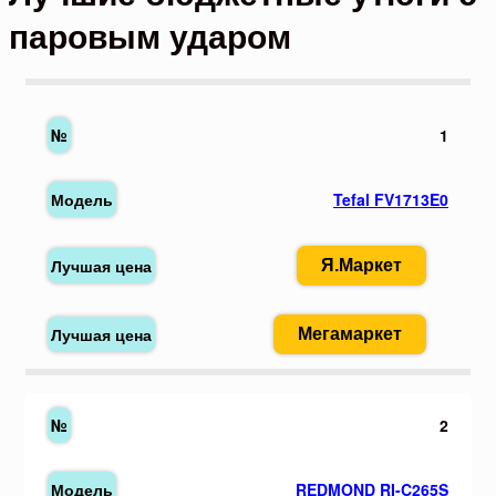
паровым ударом
1
Tefal FV1713E0
Я.Маркет
Мегамаркет
2
REDMOND RI-C265S