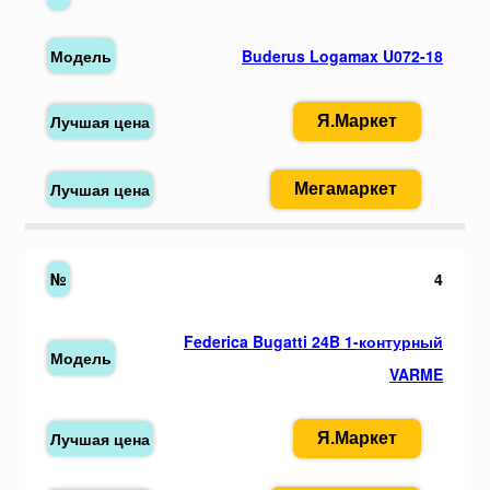
Buderus Logamax U072-18
Я.Маркет
Мегамаркет
4
Federica Bugatti 24B 1-контурный
VARME
Я.Маркет