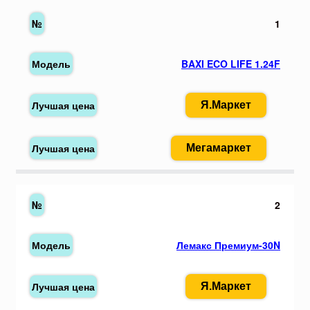
1
BAXI ECO LIFE 1.24F
Я.Маркет
Мегамаркет
2
Лемакс Премиум-30N
Я.Маркет