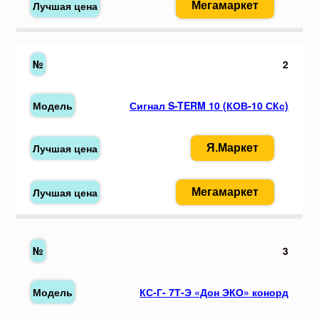
Мегамаркет
2
Сигнал S-TERM 10 (КОВ-10 СКс)
Я.Маркет
Мегамаркет
3
КС-Г- 7Т-Э «Дон ЭКО» конорд