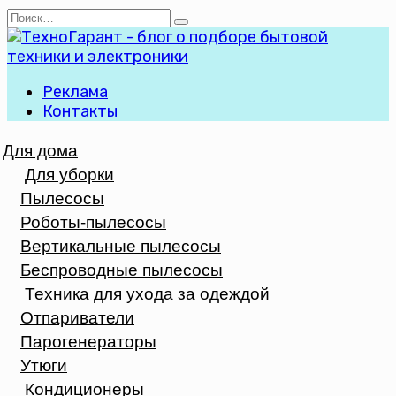
Перейти
Search
к
for:
содержанию
Реклама
Контакты
Для дома
Для уборки
Пылесосы
Роботы-пылесосы
Вертикальные пылесосы
Беспроводные пылесосы
Техника для ухода за одеждой
Отпариватели
Парогенераторы
Утюги
Кондиционеры