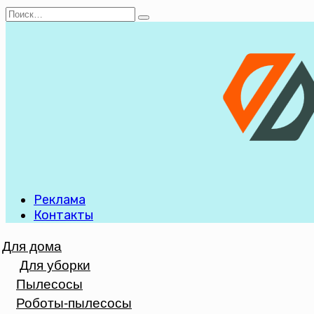
Перейти
Search
к
for:
содержанию
Реклама
Контакты
Для дома
Для уборки
Пылесосы
Роботы-пылесосы