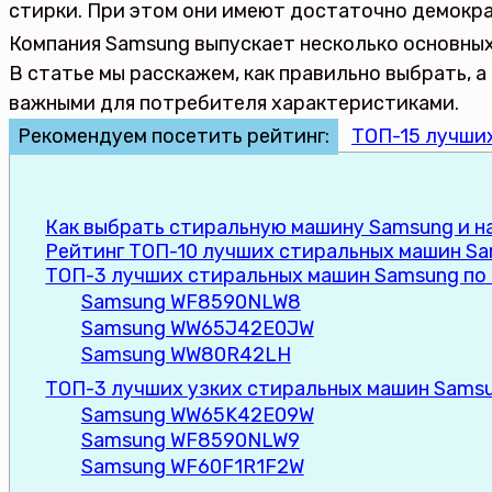
стирки. При этом они имеют достаточно демокр
Компания Samsung выпускает несколько основных
В статье мы расскажем, как правильно выбрать,
важными для потребителя характеристиками.
Рекомендуем посетить рейтинг:
ТОП-15 лучши
Как выбрать стиральную машину Samsung и н
Рейтинг ТОП-10 лучших стиральных машин Sa
ТОП-3 лучших стиральных машин Samsung по 
Samsung WF8590NLW8
Samsung WW65J42E0JW
Samsung WW80R42LH
ТОП-3 лучших узких стиральных машин Sams
Samsung WW65K42E09W
Samsung WF8590NLW9
Samsung WF60F1R1F2W