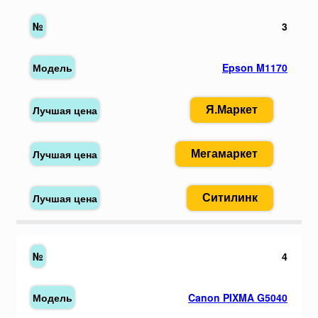
3
Epson M1170
Я.Маркет
Мегамаркет
Ситилинк
4
Canon PIXMA G5040