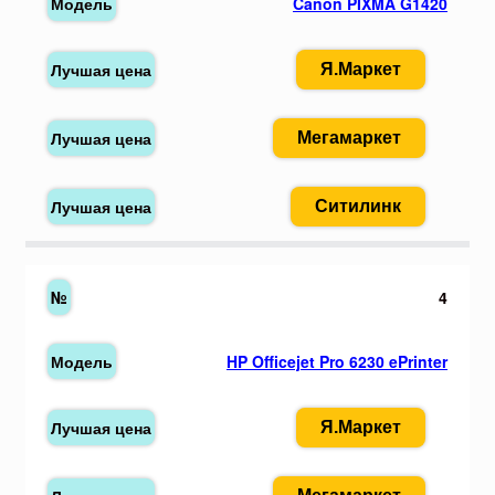
Canon PIXMA G1420
Я.Маркет
Мегамаркет
Ситилинк
4
HP Officejet Pro 6230 ePrinter
Я.Маркет