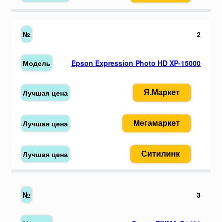
2
Epson Expression Photo HD XP-15000
Я.Маркет
Мегамаркет
Ситилинк
3