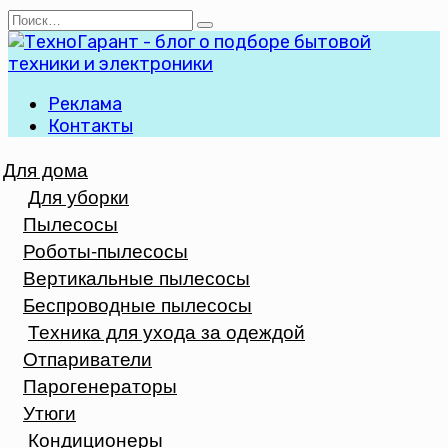
Перейти
Search
к
for:
содержанию
Реклама
Контакты
Для дома
Для уборки
Пылесосы
Роботы-пылесосы
Вертикальные пылесосы
Беспроводные пылесосы
Техника для ухода за одеждой
Отпариватели
Парогенераторы
Утюги
Кондиционеры