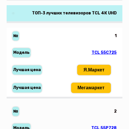
ТОП-3 лучших телевизоров TCL 4К UHD
1
TCL 55C725
Я.Маркет
Мегамаркет
2
TCL 55P728