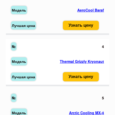
AeroCool Baraf
Узнать цену
4
Thermal Grizzly Kryonaut
Узнать цену
5
Arctic Cooling MX-4