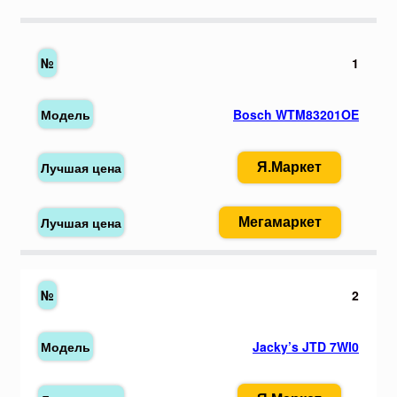
1
Bosch WTM83201OE
Я.Маркет
Мегамаркет
2
Jacky’s JTD 7WI0