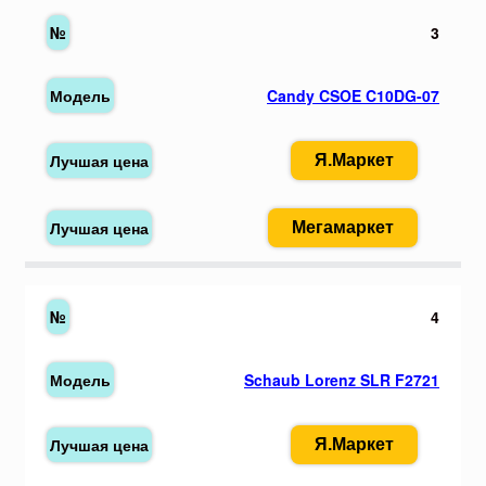
3
Candy CSOE C10DG-07
Я.Маркет
Мегамаркет
4
Schaub Lorenz SLR F2721
Я.Маркет