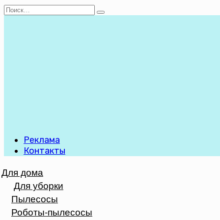
Перейти
Search
к
for:
содержанию
Реклама
Контакты
Для дома
Для уборки
Пылесосы
Роботы-пылесосы