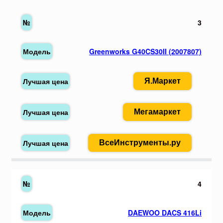
3
Greenworks G40CS30II (2007807)
Я.Маркет
Мегамаркет
ВсеИнструменты.ру
4
DAEWOO DACS 416Li