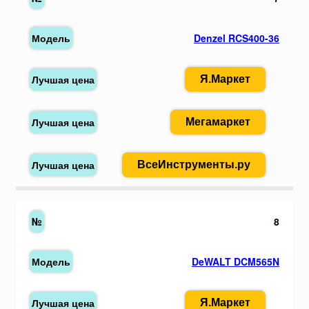
Denzel RCS400-36
Я.Маркет
Мегамаркет
ВсеИнструменты.ру
8
DeWALT DCM565N
Я.Маркет