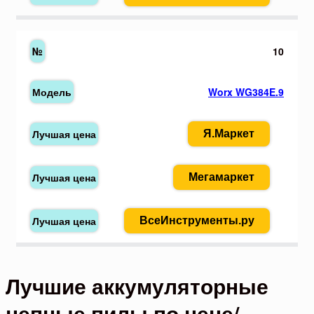
10
Worx WG384E.9
Я.Маркет
Мегамаркет
ВсеИнструменты.ру
Лучшие аккумуляторные
цепные пилы по цене/