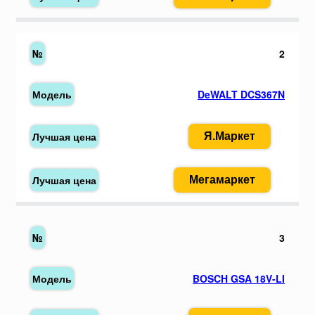
2
DeWALT DCS367N
Я.Маркет
Мегамаркет
3
BOSCH GSA 18V-LI