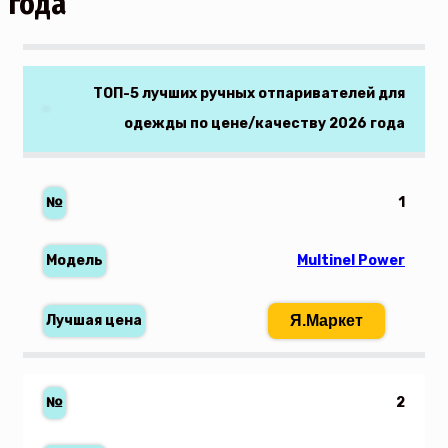
года
ТОП-5 лучших ручных отпаривателей для
одежды по цене/качеству 2026 года
1
Multinel Power
Я.Маркет
2