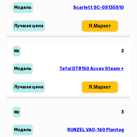
Scarlett SC-GS135S10
Я.Маркет
2
Tefal DT8150 Acces Steam +
Я.Маркет
3
RUNZEL VAG-160 Plantag