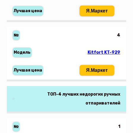
Я.Маркет
4
Kitfort KT-929
Я.Маркет
ТОП-4 лучших недорогих ручных
отпаривателей
1