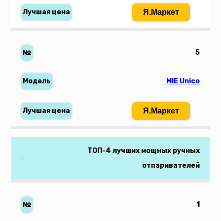
Я.Маркет
5
MIE Unico
Я.Маркет
ТОП-4 лучших мощных ручных
отпаривателей
1