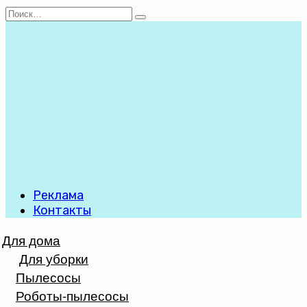
Перейти
Search
к
for:
содержанию
Реклама
Контакты
Для дома
Для уборки
Пылесосы
Роботы-пылесосы