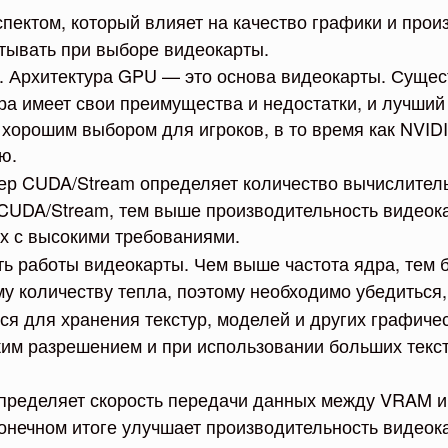
ектом, который влияет на качество графики и прои
тывать при выборе видеокарты.
. Архитектура GPU — это основа видеокарты. Сущес
ра имеет свои преимущества и недостатки, и лучший 
хорошим выбором для игроков, в то время как NVID
ю.
ер CUDA/Stream определяет количество вычислитель
UDA/Stream, тем выше производительность видеока
ах с высокими требованиями.
сть работы видеокарты. Чем выше частота ядра, тем
му количеству тепла, поэтому необходимо убедиться
ся для хранения текстур, моделей и других графич
ким разрешением и при использовании больших текст
ределяет скорость передачи данных между VRAM и
онечном итоге улучшает производительность видеок