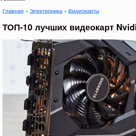
Главная
»
Электроника
»
Видеокарты
ТОП-10 лучших видеокарт Nvidi