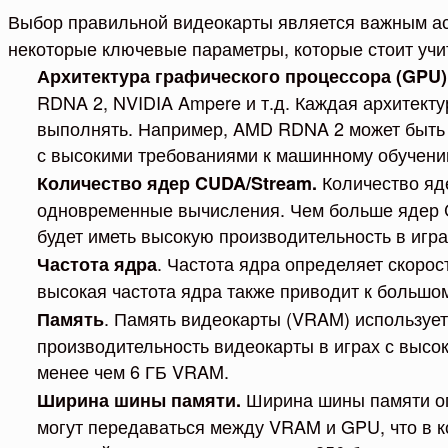
Выбор правильной видеокарты является важным асп
некоторые ключевые параметры, которые стоит учи
Архитектура графического процессора (GPU)
RDNA 2, NVIDIA Ampere и т.д. Каждая архитекту
выполнять. Например, AMD RDNA 2 может быть 
с высокими требованиями к машинному обучени
Количество яд
Количество ядер CUDA/Stream.
одновременные вычисления. Чем больше ядер C
будет иметь высокую производительность в игр
. Частота ядра определяет скоро
Частота ядра
высокая частота ядра также приводит к большо
. Память видеокарты (VRAM) использует
Память
производительность видеокарты в играх с высо
менее чем 6 ГБ VRAM.
Ширина шины памяти оп
Ширина шины памяти.
могут передаваться между VRAM и GPU, что в к